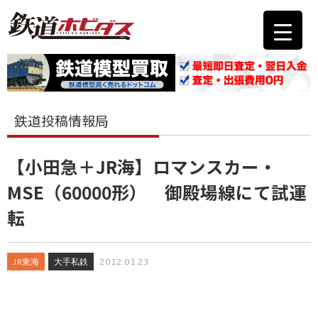
鉄道投稿情報局
【小田急＋JR海】ロマンスカー・
MSE（60000形） 御殿場線にて試運
転
JR東海
大手私鉄
2012.01.23