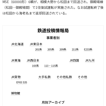
MSE（60000形）6輌が、相模大野から松田まで回送され、御殿場線
（松田―御殿場間）で1往復試運転が実施された。なお試運転終了後
は松田から海老名まで返却回送されている。
鉄道投稿情報局
事業者別
JR北海道
JR東日本
201系
205系
209系
211系
E233系
JR東海
JR西日本
JR四国
JR九州
103系
113・115系
JR貨物
大手私鉄
その他私鉄
その他
EF65 535
博物館
月別アーカイブ