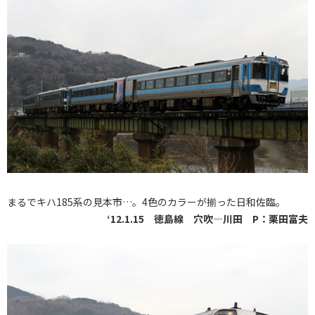
まるでキハ185系の見本市…。4色のカラーが揃った日和佐臨。
‘12.1.15 徳島線 穴吹―川田 P：栗田富夫