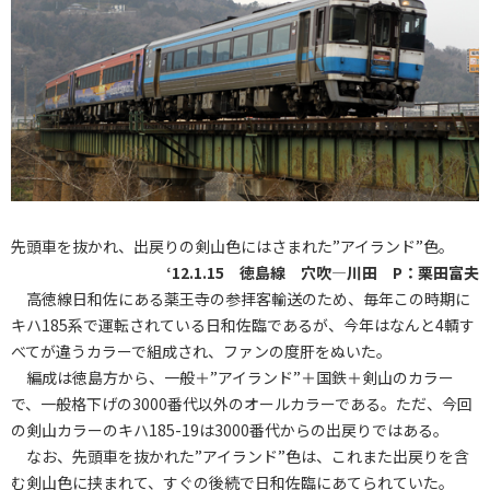
先頭車を抜かれ、出戻りの剣山色にはさまれた”アイランド”色。
‘12.1.15 徳島線 穴吹―川田 P：栗田富夫
高徳線日和佐にある薬王寺の参拝客輸送のため、毎年この時期に
キハ185系で運転されている日和佐臨であるが、今年はなんと4輌す
べてが違うカラーで組成され、ファンの度肝をぬいた。
編成は徳島方から、一般＋”アイランド”＋国鉄＋剣山のカラー
で、一般格下げの3000番代以外のオールカラーである。ただ、今回
の剣山カラーのキハ185-19は3000番代からの出戻りではある。
なお、先頭車を抜かれた”アイランド”色は、これまた出戻りを含
む剣山色に挟まれて、すぐの後続で日和佐臨にあてられていた。