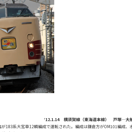
‘12.1.14 横須賀線（東海道本線） 戸塚―大
183系大宮車12輌編成で運転された。編成は鎌倉方がOM101編成、