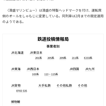
〈清盛マリンビュー〉は清盛の特製ヘッドマークを付け、運転席
側のオールをしゃもじに変更している。同列車は2月までの限定運用
のようである。
鉄道投稿情報局
事業者別
JR北海道
JR東日本
201系
205系
209系
211系
E233系
JR東海
JR西日本
JR四国
JR九州
103系
113・115系
JR貨物
大手私鉄
その他私鉄
その他
EF65 535
博物館