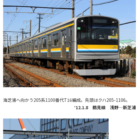
海芝浦へ向かう205系1100番代T16編成。先頭はクハ205-1106。
‘12.1.8 鶴見線 浅野―新芝浦