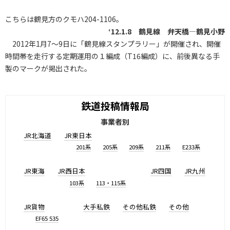
こちらは鶴見方のクモハ204-1106。
‘12.1.8 鶴見線 弁天橋―鶴見小野
2012年1月7～9日に「鶴見線スタンプラリー」が開催され、開催
時間帯を走行する定期運用の１編成（T16編成）に、前後異なる手
製のマークが掲出された。
鉄道投稿情報局
事業者別
JR北海道
JR東日本
201系
205系
209系
211系
E233系
JR東海
JR西日本
JR四国
JR九州
103系
113・115系
JR貨物
大手私鉄
その他私鉄
その他
EF65 535