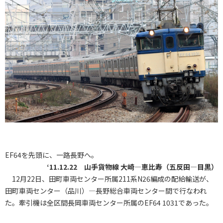
EF64を先頭に、一路長野へ。
‘11.12.22 山手貨物線 大崎―恵比寿（五反田―目黒）
12月22日、田町車両センター所属211系N26編成の配給輸送が、
田町車両センター（品川）―長野総合車両センター間で行なわれ
た。牽引機は全区間長岡車両センター所属のEF64 1031であった。