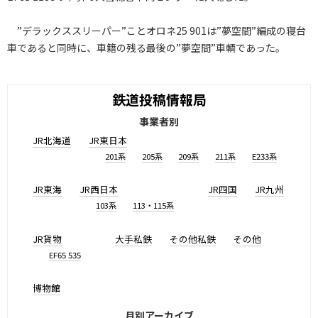
”デラックススリーパー”ことオロネ25 901は”夢空間”編成の寝台
車であると同時に、車籍の残る最後の”夢空間”車輌であった。
鉄道投稿情報局
事業者別
JR北海道
JR東日本
201系
205系
209系
211系
E233系
JR東海
JR西日本
JR四国
JR九州
103系
113・115系
JR貨物
大手私鉄
その他私鉄
その他
EF65 535
博物館
月別アーカイブ