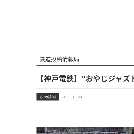
鉄道投稿情報局
【神戸電鉄】”おやじジャズ
その他私鉄
2011.11.04