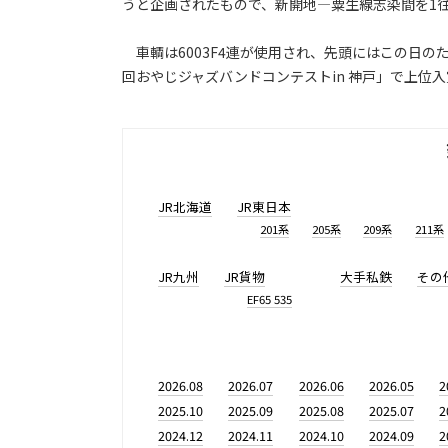
うと企画されたもので、新開地―粟生線志染間を1
車輌は6003F4連が使用され、先頭にはこの日の
回おやじジャズバンドコンテストin 神戸」で上位
JR北海道
JR東日本
201系
205系
209系
211系
JR九州
JR貨物
大手私鉄
その
EF65 535
2026.08
2026.07
2026.06
2026.05
2
2025.10
2025.09
2025.08
2025.07
2
2024.12
2024.11
2024.10
2024.09
2