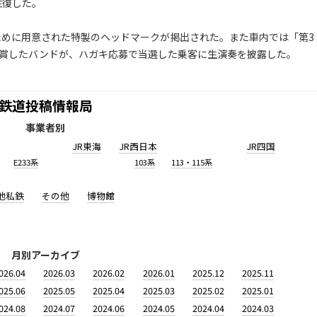
往復した。
ために用意された特製のヘッドマークが掲出された。また車内では「第3
入賞したバンドが、ハガキ応募で当選した乗客に生演奏を披露した。
鉄道投稿情報局
事業者別
JR東海
JR西日本
JR四国
E233系
103系
113・115系
他私鉄
その他
博物館
月別アーカイブ
026.04
2026.03
2026.02
2026.01
2025.12
2025.11
025.06
2025.05
2025.04
2025.03
2025.02
2025.01
024.08
2024.07
2024.06
2024.05
2024.04
2024.03