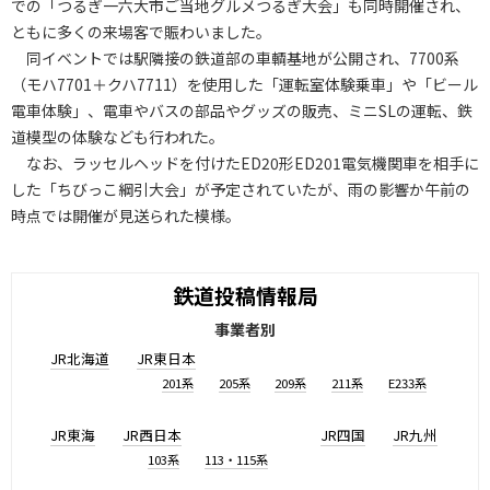
での「つるぎ一六大市ご当地グルメつるぎ大会」も同時開催され、
ともに多くの来場客で賑わいました。
同イベントでは駅隣接の鉄道部の車輌基地が公開され、7700系
（モハ7701＋クハ7711）を使用した「運転室体験乗車」や「ビール
電車体験」、電車やバスの部品やグッズの販売、ミニSLの運転、鉄
道模型の体験なども行われた。
なお、ラッセルヘッドを付けたED20形ED201電気機関車を相手に
した「ちびっこ綱引大会」が予定されていたが、雨の影響か午前の
時点では開催が見送られた模様。
鉄道投稿情報局
事業者別
JR北海道
JR東日本
201系
205系
209系
211系
E233系
JR東海
JR西日本
JR四国
JR九州
103系
113・115系