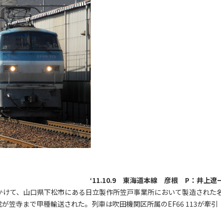
‘11.10.9 東海道本線 彦根 P：井上遼
）にかけて、山口県下松市にある日立製作所笠戸事業所において製造された
成が笠寺まで甲種輸送された。列車は吹田機関区所属のEF66 113が牽引