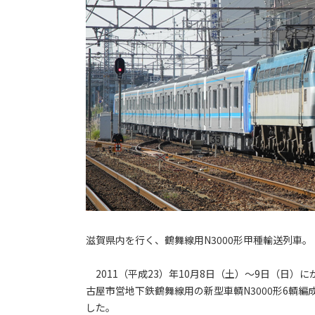
滋賀県内を行く、鶴舞線用N3000形甲種輸送列車。
2011（平成23）年10月8日（土）～9日（日
古屋市営地下鉄鶴舞線用の新型車輌N3000形6輌編
した。