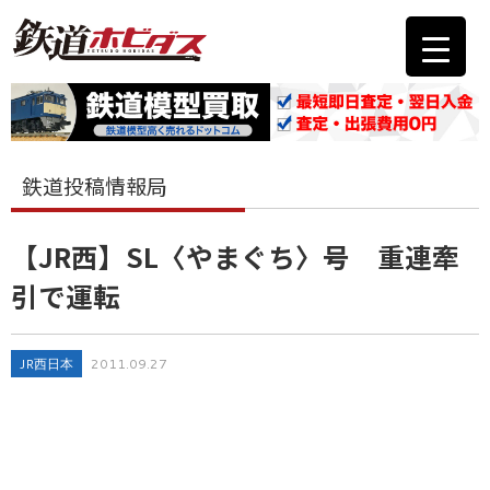
鉄道投稿情報局
【JR西】SL〈やまぐち〉号 重連牽
引で運転
JR西日本
2011.09.27