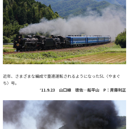
近年、さまざまな編成で重連運転されるようになったSL〈やまぐ
ち〉号。
‘11.9.23 山口線 徳佐―船平山 P：斉藤利正