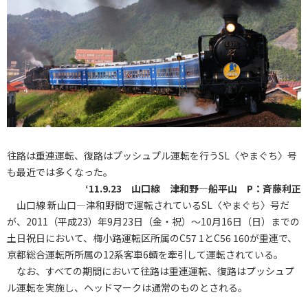
往路は重連運転、復路はプッシュプル運転を行うSL〈やまぐち〉号
も最近では多くなった。
‘11.9.23 山口線 津和野―船平山 P：斉藤利正
山口線 新山口―津和野間で運転されているSL〈やまぐち〉号だ
が、2011（平成23）年9月23日（金・祝）～10月16日（日）までの
土日祝日において、梅小路運転区所属のC57 1とC56 160が重連で、
京都総合運転所所属の12系客車6輌を牽引して運転されている。
なお、すべての期間において往路は重連運転、復路はプッシュプ
ル運転を実施し、ヘッドマークは通常のものとされる。