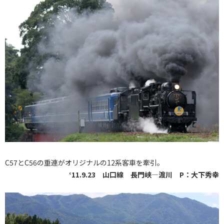
C57とC56の重連がオリジナルの12系客車を牽引。
‘11.9.23 山口線 長門峡―渡川 P：大下秀幸