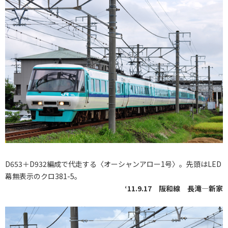
D653＋D932編成で代走する〈オーシャンアロー1号〉。先頭はLED
幕無表示のクロ381-5。
‘11.9.17 阪和線 長滝―新家