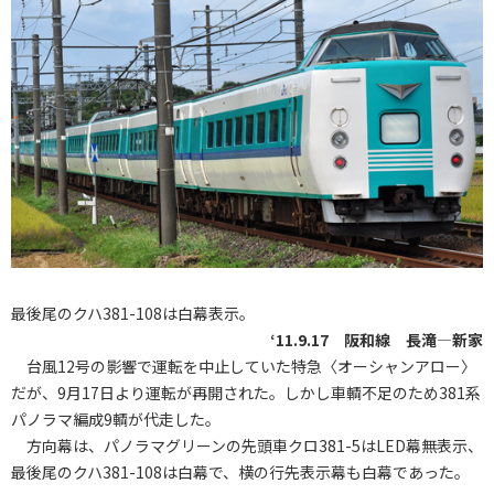
最後尾のクハ381-108は白幕表示。
‘11.9.17 阪和線 長滝―新家
台風12号の影響で運転を中止していた特急〈オーシャンアロー〉
だが、9月17日より運転が再開された。しかし車輌不足のため381系
パノラマ編成9輌が代走した。
方向幕は、パノラマグリーンの先頭車クロ381-5はLED幕無表示、
最後尾のクハ381-108は白幕で、横の行先表示幕も白幕であった。