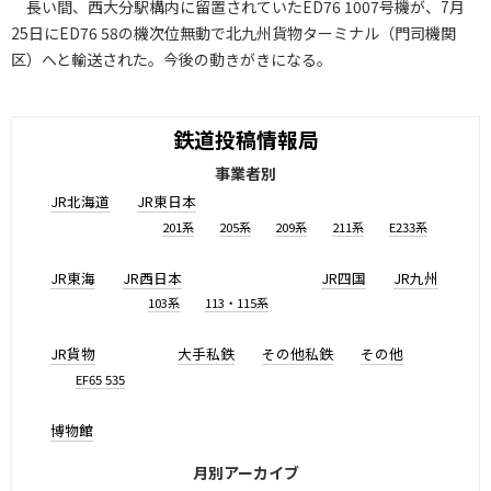
長い間、西大分駅構内に留置されていたED76 1007号機が、7月
25日にED76 58の機次位無動で北九州貨物ターミナル（門司機関
区）へと輸送された。今後の動きがきになる。
鉄道投稿情報局
事業者別
JR北海道
JR東日本
201系
205系
209系
211系
E233系
JR東海
JR西日本
JR四国
JR九州
103系
113・115系
JR貨物
大手私鉄
その他私鉄
その他
EF65 535
博物館
月別アーカイブ