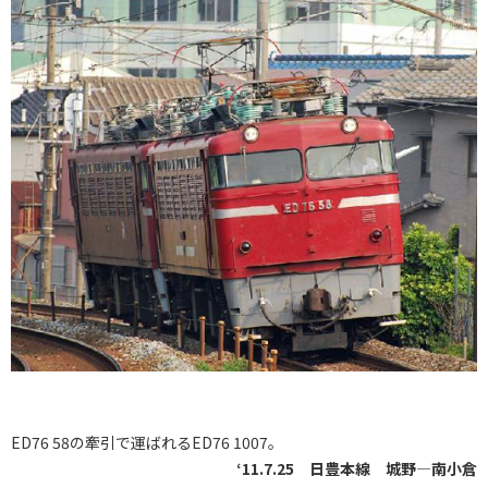
ED76 58の牽引で運ばれるED76 1007。
‘11.7.25 日豊本線 城野―南小倉