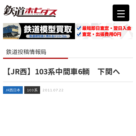
鉄道投稿情報局
【JR西】103系中間車6輌 下関へ
JR西日本
103系
2011.07.22