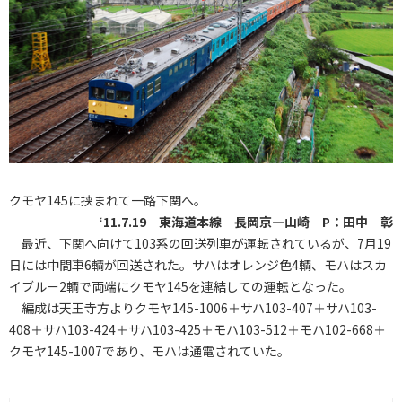
クモヤ145に挟まれて一路下関へ。
‘11.7.19 東海道本線 長岡京―山崎 P：田中 彰
最近、下関へ向けて103系の回送列車が運転されているが、7月19
日には中間車6輌が回送された。サハはオレンジ色4輌、モハはスカ
イブルー2輌で両端にクモヤ145を連結しての運転となった。
編成は天王寺方よりクモヤ145-1006＋サハ103-407＋サハ103-
408＋サハ103-424＋サハ103-425＋モハ103-512＋モハ102-668＋
クモヤ145-1007であり、モハは通電されていた。