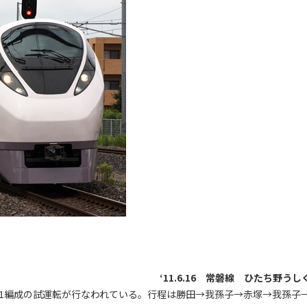
‘11.6.16 常磐線 ひたち野うし
K-1編成の試運転が行なわれている。行程は勝田→我孫子→赤塚→我孫子