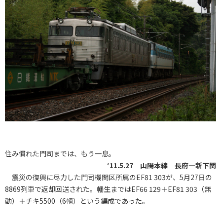
住み慣れた門司までは、もう一息。
‘11.5.27 山陽本線 長府―新下関
震災の復興に尽力した門司機関区所属のEF81 303が、5月27日の
8869列車で返却回送された。幡生まではEF66 129＋EF81 303（無
動）＋チキ5500（6輌）という編成であった。