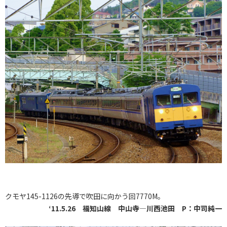
クモヤ145-1126の先導で吹田に向かう回7770M。
‘11.5.26 福知山線 中山寺―川西池田 P：中司純一