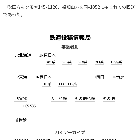
吹田方をクモヤ145-1126、福知山方を同-1052に挟まれての回送
であった。
鉄道投稿情報局
事業者別
JR北海道
JR東日本
201系
205系
209系
211系
E233系
JR東海
JR西日本
JR四国
JR九州
103系
113・115系
JR貨物
大手私鉄
その他私鉄
その他
EF65 535
博物館
月別アーカイブ