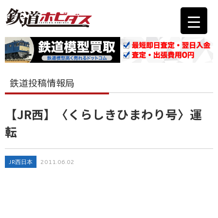
鉄道投稿情報局
【JR西】〈くらしきひまわり号〉運
転
JR西日本
2011.06.02