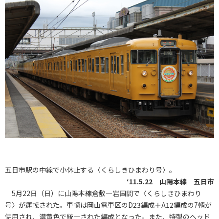
五日市駅の中線で小休止する〈くらしきひまわり号〉。
‘11.5.22 山陽本線 五日市
5月22日（日）に山陽本線倉敷―岩国間で〈くらしきひまわり
号〉が運転された。車輌は岡山電車区のD23編成＋A12編成の7輌が
使用され、濃黄色で統一された編成となった。また、特製のヘッド