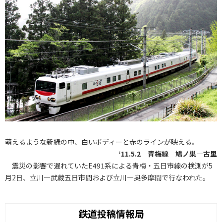
萌えるような新緑の中、白いボディーと赤のラインが映える。
‘11.5.2 青梅線 鳩ノ巣―古里
震災の影響で遅れていたE491系による青梅・五日市線の検測が5
月2日、立川―武蔵五日市間および立川―奥多摩間で行なわれた。
鉄道投稿情報局