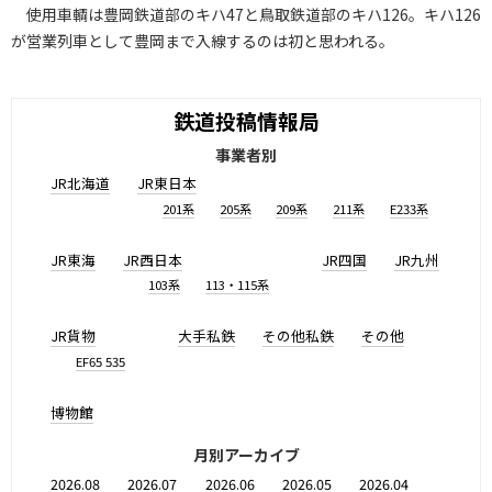
使用車輌は豊岡鉄道部のキハ47と鳥取鉄道部のキハ126。キハ126
が営業列車として豊岡まで入線するのは初と思われる。
鉄道投稿情報局
事業者別
JR北海道
JR東日本
201系
205系
209系
211系
E233系
JR東海
JR西日本
JR四国
JR九州
103系
113・115系
JR貨物
大手私鉄
その他私鉄
その他
EF65 535
博物館
月別アーカイブ
2026.08
2026.07
2026.06
2026.05
2026.04