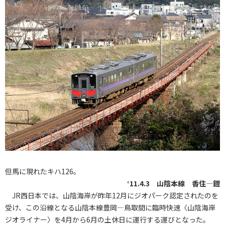
但馬に現れたキハ126。
‘11.4.3 山陰本線 香住―鎧
JR西日本では、山陰海岸が昨年12月にジオパーク認定されたのを
受け、この沿線となる山陰本線豊岡―鳥取間に臨時快速〈山陰海岸
ジオライナー〉を4月から6月の土休日に運行する運びとなった。