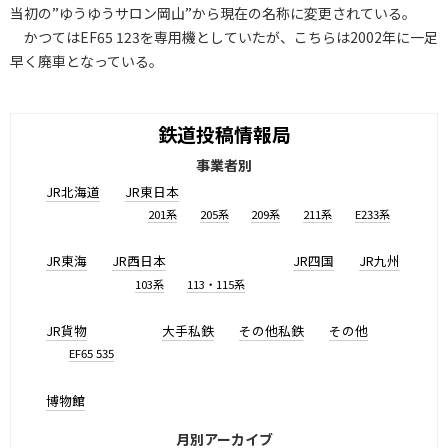
当初の”ゆうゆうサロン岡山”から現在の名称に変更されている。
かつてはEF65 123を専用機としていたが、こちらは2002年に一足
早く廃車となっている。
鉄道投稿情報局
事業者別
JR北海道
JR東日本
201系
205系
209系
211系
E233系
JR東海
JR西日本
JR四国
JR九州
103系
113・115系
JR貨物
大手私鉄
その他私鉄
その他
EF65 535
博物館
月別アーカイブ