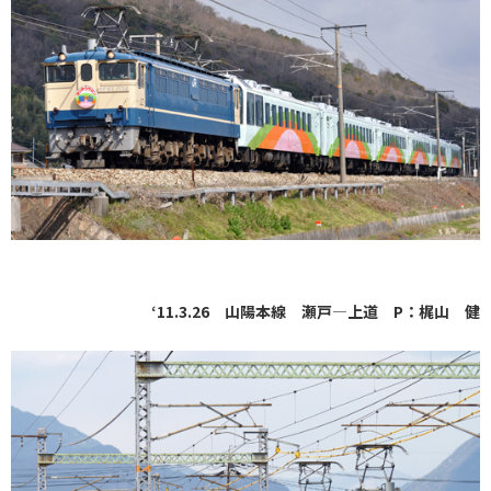
‘11.3.26 山陽本線 瀬戸―上道 P：梶山 健