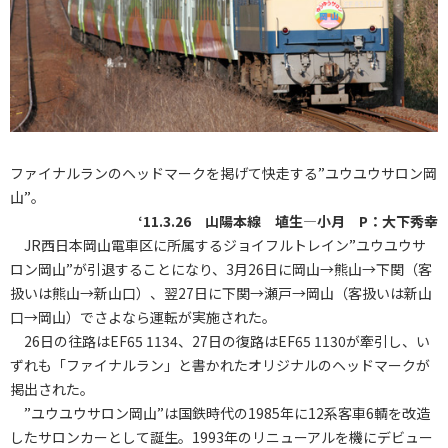
ファイナルランのヘッドマークを掲げて快走する”ユウユウサロン岡
山”。
‘11.3.26 山陽本線 埴生―小月 P：大下秀幸
JR西日本岡山電車区に所属するジョイフルトレイン”ユウユウサ
ロン岡山”が引退することになり、3月26日に岡山→熊山→下関（客
扱いは熊山→新山口）、翌27日に下関→瀬戸→岡山（客扱いは新山
口→岡山）でさよなら運転が実施された。
26日の往路はEF65 1134、27日の復路はEF65 1130が牽引し、い
ずれも「ファイナルラン」と書かれたオリジナルのヘッドマークが
掲出された。
”ユウユウサロン岡山”は国鉄時代の1985年に12系客車6輌を改造
したサロンカーとして誕生。1993年のリニューアルを機にデビュー