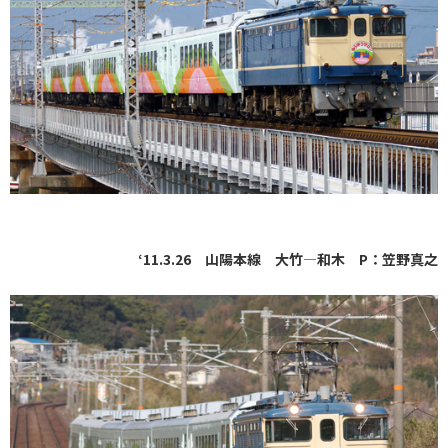
‘11.3.26 山陽本線 大竹―和木 P：笠野真之