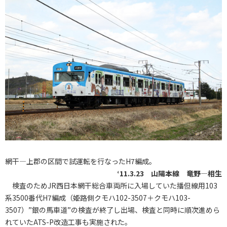
網干―上郡の区間で試運転を行なったH7編成。
‘11.3.23 山陽本線 竜野―相生
検査のためJR西日本網干総合車両所に入場していた播但線用103
系3500番代H7編成（姫路側クモハ102-3507＋クモハ103-
3507）”銀の馬車道”の検査が終了し出場、検査と同時に順次進めら
れていたATS-P改造工事も実施された。