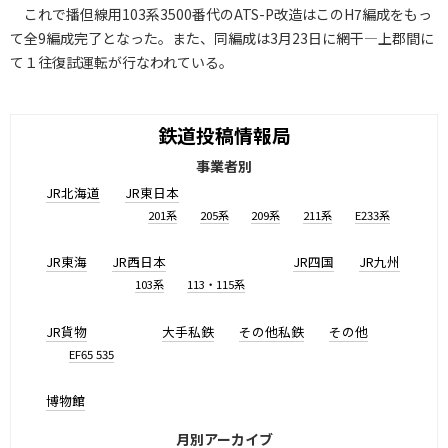
これで播但線用103系3500番代のATS-P改造はこのH7編成をもっ
て全9編成完了となった。また、同編成は3月23日に網干―上郡間に
て１往復試運転が行なわれている。
鉄道投稿情報局
事業者別
JR北海道
JR東日本
201系
205系
209系
211系
E233系
JR東海
JR西日本
JR四国
JR九州
103系
113・115系
JR貨物
大手私鉄
その他私鉄
その他
EF65 535
博物館
月別アーカイブ