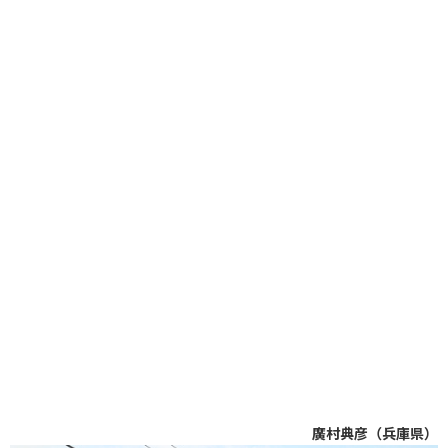
廣村典彦（兵庫県）