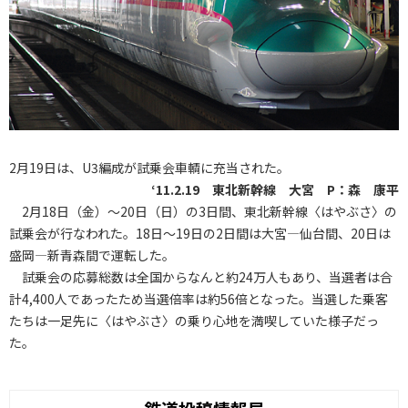
2月19日は、U3編成が試乗会車輌に充当された。
‘11.2.19 東北新幹線 大宮 P：森 康平
2月18日（金）～20日（日）の3日間、東北新幹線〈はやぶさ〉の
試乗会が行なわれた。18日～19日の2日間は大宮―仙台間、20日は
盛岡―新青森間で運転した。
試乗会の応募総数は全国からなんと約24万人もあり、当選者は合
計4,400人であったため当選倍率は約56倍となった。当選した乗客
たちは一足先に〈はやぶさ〉の乗り心地を満喫していた様子だっ
た。