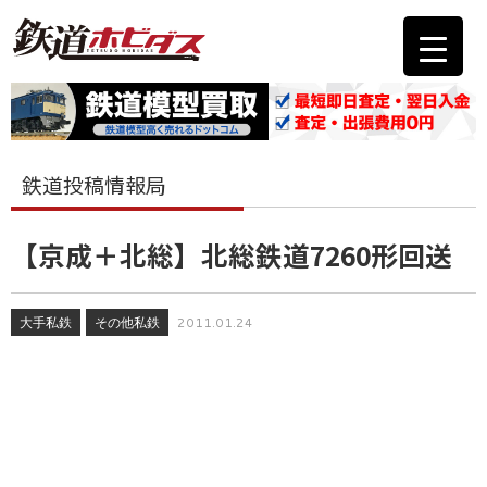
鉄道投稿情報局
【京成＋北総】北総鉄道7260形回送
大手私鉄
その他私鉄
2011.01.24