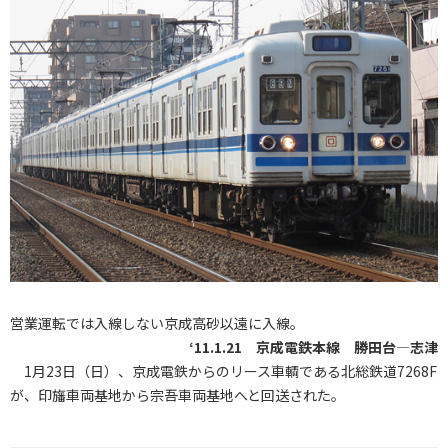
営業運転では入線しない京成高砂以遠に入線。
‘11.1.21 京成電鉄本線 勝田台―志津
1月23日（日）、京成電鉄からのリース車輌である北総鉄道7268F
が、印旛車両基地から宗吾車両基地へと回送された。