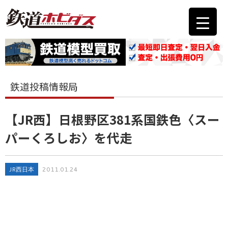
鉄道投稿情報局
【JR西】日根野区381系国鉄色〈スー
パーくろしお〉を代走
JR西日本
2011.01.24