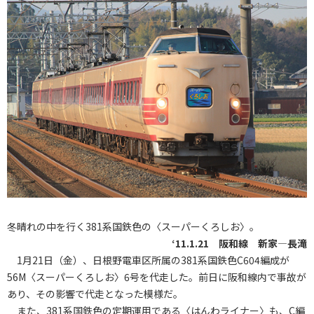
冬晴れの中を行く381系国鉄色の〈スーパーくろしお〉。
‘11.1.21 阪和線 新家―長滝
1月21日（金）、日根野電車区所属の381系国鉄色C604編成が
56M〈スーパーくろしお〉6号を代走した。前日に阪和線内で事故が
あり、その影響で代走となった模様だ。
また、381系国鉄色の定期運用である〈はんわライナー〉も、C編