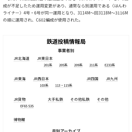
成が不足したため運用変更があり、通常なら別運用である〈はんわ
ライナー〉4号・6号が同一運用となり、3114M～回3118M～3116M
の順に運用され、C602編成が使用された。
鉄道投稿情報局
事業者別
JR北海道
JR東日本
201系
205系
209系
211系
E233系
JR東海
JR西日本
JR四国
JR九州
103系
113・115系
JR貨物
大手私鉄
その他私鉄
その他
EF65 535
博物館
月別アーカイブ