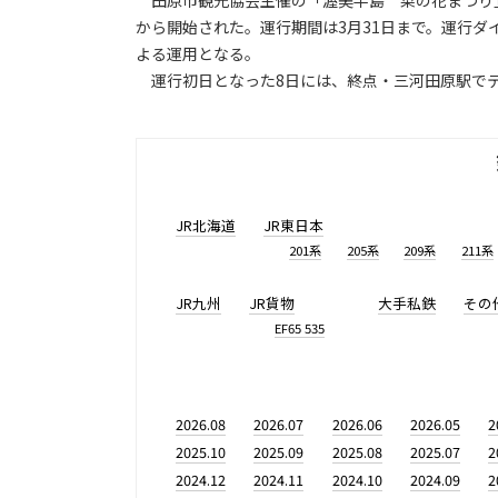
田原市観光協会主催の「渥美半島 菜の花まつり」
から開始された。運行期間は3月31日まで。運行
よる運用となる。
運行初日となった8日には、終点・三河田原駅でテ
JR北海道
JR東日本
201系
205系
209系
211系
JR九州
JR貨物
大手私鉄
その
EF65 535
2026.08
2026.07
2026.06
2026.05
2
2025.10
2025.09
2025.08
2025.07
2
2024.12
2024.11
2024.10
2024.09
2