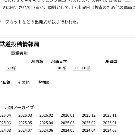
にあわせて今年もラッピング電車”なのはな号”の運行が1月8日（土）
ダイヤは固定されているが、原則として月・木曜日は検査のため他の車輌
ープカットなどの出発式が執り行われた。
鉄道投稿情報局
事業者別
JR東海
JR西日本
JR四国
E233系
103系
113・115系
他私鉄
その他
博物館
月別アーカイブ
026.04
2026.03
2026.02
2026.01
2025.12
2025.11
025.06
2025.05
2025.04
2025.03
2025.02
2025.01
024.08
2024.07
2024.06
2024.05
2024.04
2024.03