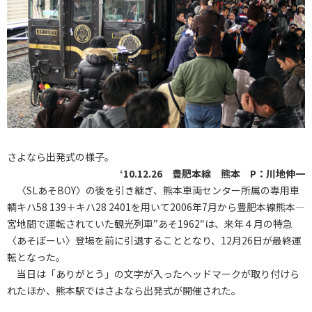
さよなら出発式の様子。
‘10.12.26 豊肥本線 熊本 P：川地伸一
〈SLあそBOY〉の後を引き継ぎ、熊本車両センター所属の専用車
輌キハ58 139＋キハ28 2401を用いて2006年7月から豊肥本線熊本―
宮地間で運転されていた観光列車”あそ1962″は、来年４月の特急
〈あそぼーい〉登場を前に引退することとなり、12月26日が最終運
転となった。
当日は「ありがとう」の文字が入ったヘッドマークが取り付けら
れたほか、熊本駅ではさよなら出発式が開催された。