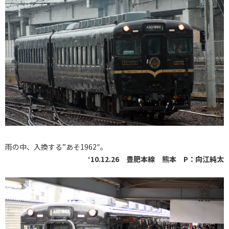
雨の中、入換する”あそ1962″。
‘10.12.26 豊肥本線 熊本 P：向江純太