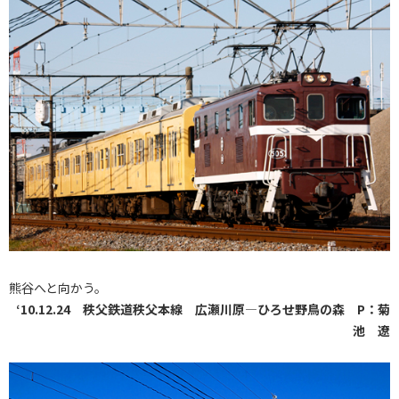
熊谷へと向かう。
‘10.12.24 秩父鉄道秩父本線 広瀬川原―ひろせ野鳥の森 P：菊
池 遼