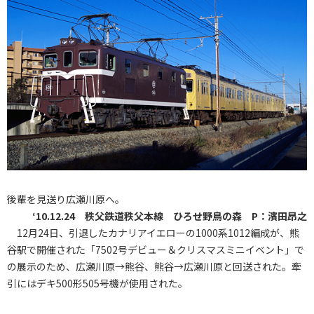
後輩を見送り広瀬川原へ。
‘10.12.24 秩父鉄道秩父本線 ひろせ野鳥の森 P：濱田昂之
12月24日、引退したカナリアイエローの1000系1012編成が、熊
谷駅で開催された「7502号デビュー＆クリスマスミニイベント」で
の展示のため、広瀬川原→熊谷、熊谷→広瀬川原と回送された。牽
引にはデキ500形505号機が使用された。