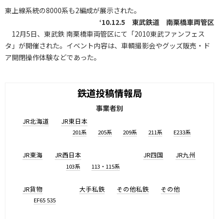
東上線系統の8000系も2編成が展示された。
‘10.12.5 東武鉄道 南栗橋車両管区
12月5日、東武鉄 南栗橋車両管区にて「2010東武ファンフェス
タ」が開催された。イベント内容は、車輌撮影会やグッズ販売・ド
ア開閉操作体験などであった。
鉄道投稿情報局
事業者別
JR北海道
JR東日本
201系
205系
209系
211系
E233系
JR東海
JR西日本
JR四国
JR九州
103系
113・115系
JR貨物
大手私鉄
その他私鉄
その他
EF65 535