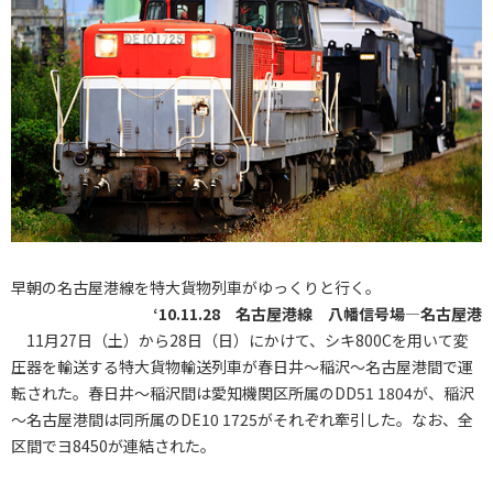
早朝の名古屋港線を特大貨物列車がゆっくりと行く。
‘10.11.28 名古屋港線 八幡信号場―名古屋港
11月27日（土）から28日（日）にかけて、シキ800Cを用いて変
圧器を輸送する特大貨物輸送列車が春日井～稲沢～名古屋港間で運
転された。春日井～稲沢間は愛知機関区所属のDD51 1804が、稲沢
～名古屋港間は同所属のDE10 1725がそれぞれ牽引した。なお、全
区間でヨ8450が連結された。