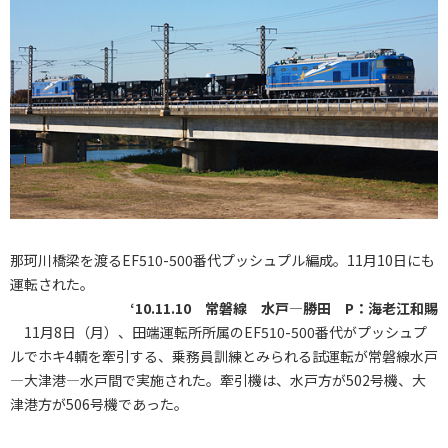
那珂川橋梁を渡るEF510-500番代プッシュプル編成。11月10日にも
運転された。
‘10.11.10 常磐線 水戸―勝田 P：海老江和賜
11月8日（月）、田端運転所所属のEF510-500番代がプッシュプ
ルでホキ4輌を牽引する、乗務員訓練とみられる試運転が常磐線水戸
―大津港―水戸間で実施された。牽引機は、水戸方が502号機、大
津港方が506号機であった。