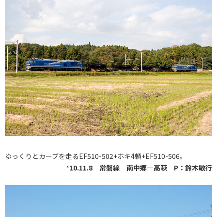
ゆっくりとカーブを走るEF510-502+ホキ4輌+EF510-506。
‘10.11.8 常磐線 南中郷―高萩 P：鈴木敏行