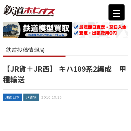
鉄道投稿情報局
【JR貨＋JR西】 キハ189系2編成 甲
種輸送
JR西日本
JR貨物
2010.10.18