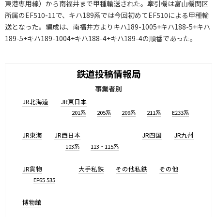
東港専用線）から南福井まで甲種輸送された。牽引機は富山機関区
所属のEF510-11で、キハ189系では今回初めてEF510による甲種輸
送となった。編成は、南福井方よりキハ189-1005+キハ188-5+キハ
189-5+キハ189-1004+キハ188-4+キハ189-4の順番であった。
鉄道投稿情報局
事業者別
JR北海道
JR東日本
201系
205系
209系
211系
E233系
JR東海
JR西日本
JR四国
JR九州
103系
113・115系
JR貨物
大手私鉄
その他私鉄
その他
EF65 535
博物館