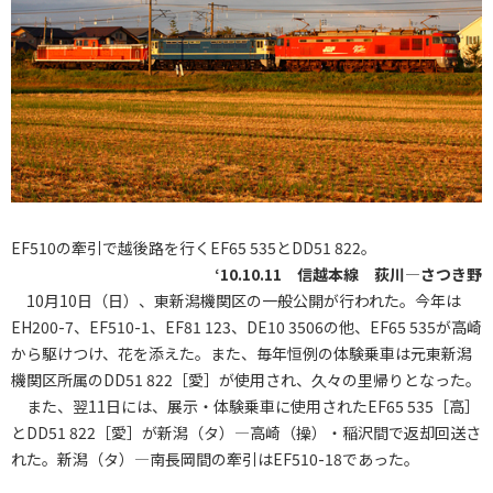
EF510の牽引で越後路を行くEF65 535とDD51 822。
‘10.10.11 信越本線 荻川―さつき野
10月10日（日）、東新潟機関区の一般公開が行われた。今年は
EH200-7、EF510-1、EF81 123、DE10 3506の他、EF65 535が高崎
から駆けつけ、花を添えた。また、毎年恒例の体験乗車は元東新潟
機関区所属のDD51 822［愛］が使用され、久々の里帰りとなった。
また、翌11日には、展示・体験乗車に使用されたEF65 535［高］
とDD51 822［愛］が新潟（タ）―高崎（操）・稲沢間で返却回送さ
れた。新潟（タ）―南長岡間の牽引はEF510-18であった。