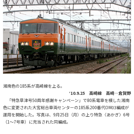
湘南色の185系が高崎線を上る。
‘10.9.25 高崎線 高崎―倉賀野
「特急草津号50周年感謝キャンぺーン」で80系電車を模した湘南
色に変更された大宮総合車両センターの185系200番代OM03編成が
運用を開始した。写真は、9月25日（月）の上り特急〈あかぎ〉6号
（1～7号車）に充当された同編成。