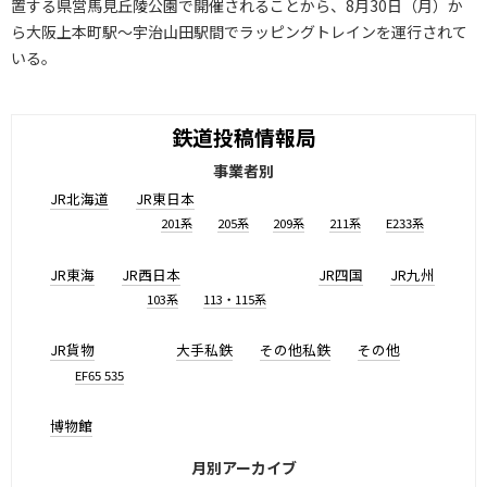
置する県営馬見丘陵公園で開催されることから、8月30日（月）か
ら大阪上本町駅～宇治山田駅間でラッピングトレインを運行されて
いる。
鉄道投稿情報局
事業者別
JR北海道
JR東日本
201系
205系
209系
211系
E233系
JR東海
JR西日本
JR四国
JR九州
103系
113・115系
JR貨物
大手私鉄
その他私鉄
その他
EF65 535
博物館
月別アーカイブ