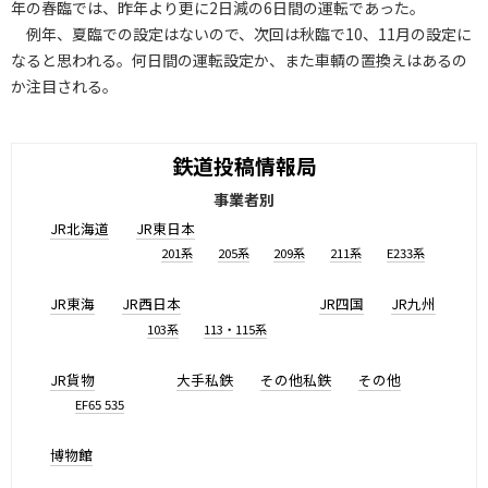
年の春臨では、昨年より更に2日減の6日間の運転であった。
例年、夏臨での設定はないので、次回は秋臨で10、11月の設定に
なると思われる。何日間の運転設定か、また車輌の置換えはあるの
か注目される。
鉄道投稿情報局
事業者別
JR北海道
JR東日本
201系
205系
209系
211系
E233系
JR東海
JR西日本
JR四国
JR九州
103系
113・115系
JR貨物
大手私鉄
その他私鉄
その他
EF65 535
博物館