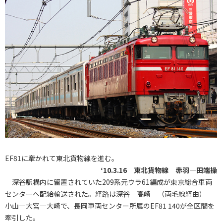
EF81に牽かれて東北貨物線を進む。
‘10.3.16 東北貨物線 赤羽―田端操
深谷駅構内に留置されていた209系元ウラ61編成が東京総合車両
センターへ配給輸送された。経路は深谷―高崎―（両毛線経由）―
小山―大宮―大崎で、長岡車両センター所属のEF81 140が全区間を
牽引した。