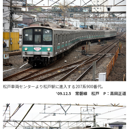
松戸車両センターより松戸駅に進入する207系900番代。
‘09.12.5 常磐線 松戸 P：高田正道