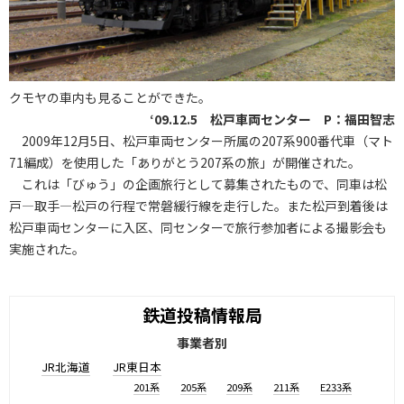
クモヤの車内も見ることができた。
‘09.12.5 松戸車両センター P：福田智志
2009年12月5日、松戸車両センター所属の207系900番代車（マト
71編成）を使用した「ありがとう207系の旅」が開催された。
これは「びゅう」の企画旅行として募集されたもので、同車は松
戸―取手―松戸の行程で常磐緩行線を走行した。また松戸到着後は
松戸車両センターに入区、同センターで旅行参加者による撮影会も
実施された。
鉄道投稿情報局
事業者別
JR北海道
JR東日本
201系
205系
209系
211系
E233系