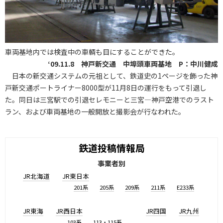
車両基地内では検査中の車輌も目にすることができた。
‘09.11.8 神戸新交通 中埠頭車両基地 P：中川健成
日本の新交通システムの元祖として、鉄道史の1ページを飾った神
戸新交通ポートライナー8000型が11月8日の運行をもって引退し
た。同日は三宮駅での引退セレモニーと三宮―神戸空港でのラスト
ラン、および車両基地の一般開放と撮影会が行なわれた。
鉄道投稿情報局
事業者別
JR北海道
JR東日本
201系
205系
209系
211系
E233系
JR東海
JR西日本
JR四国
JR九州
103系
113・115系