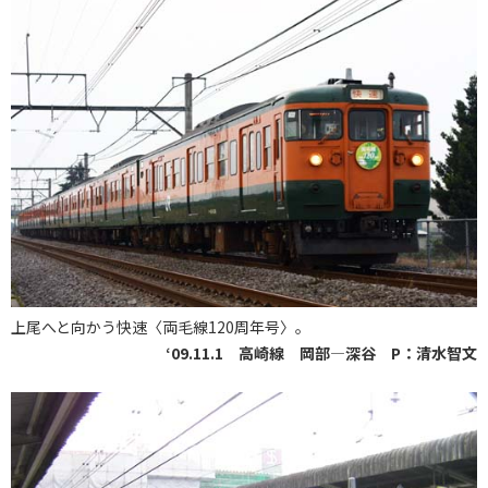
上尾へと向かう快速〈両毛線120周年号〉。
‘09.11.1 高崎線 岡部―深谷 P：清水智文