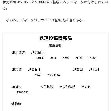
伊勢崎線は51056Fと51066Fの2編成にヘッドマークが付けられてい
る。
なおヘッドマークのデザインは全編成共通である。
鉄道投稿情報局
事業者別
JR北海道
JR東日本
201系
205系
209系
211系
E233系
JR東海
JR西日本
JR四国
JR九州
103系
113・115系
JR貨物
大手私鉄
その他私鉄
その他
EF65 535
博物館