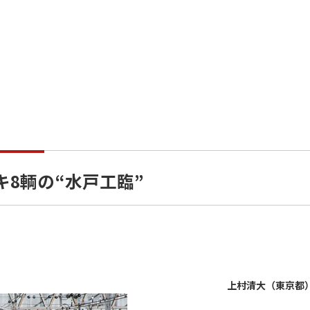
ホキ8輌の“水戸工臨”
上村清大（東京都