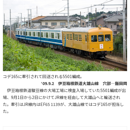
コデ165に牽引されて回送される5501編成。
‘09.9.2 伊豆箱根鉄道大雄山線 穴部―飯田岡
伊豆箱根鉄道駿豆線の大場工場に検査入場していた5501編成が出
場、9月1日から2日にかけてJR線を経由して大雄山へと輸送され
た。牽引はJR線内はEF65 1139が、大雄山線ではコデ165が担当し
た。