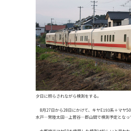
夕日に照らされながら検測をする。
8月27日から28日にかけて、キヤE193系＋マヤ
水戸―常陸太田―上菅谷―郡山間で検測予定となっ