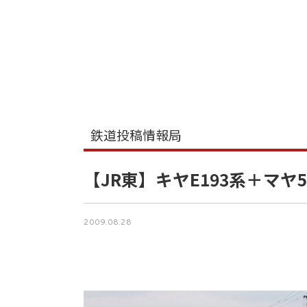
鉄道投稿情報局
【JR東】キヤE193系＋マヤ
2009.08.28