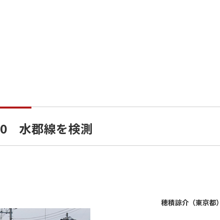
50 水郡線を検測
穂積諒介（東京都