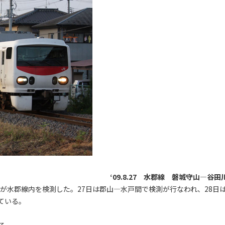
‘09.8.27 水郡線 磐城守山―谷田
50が水郡線内を検測した。27日は郡山―水戸間で検測が行なわれ、28日
ている。