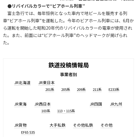
●リバイバルカラーで“ビアホール列車”
富士急行では、毎年恒例となった車内で地ビールを販売する列
車“ビアホール列車”を運転した。今年のビアホール列車には、6月か
ら運転を開始した昭和20年代のリバイバルカラーの電車が使用され
た。また、前面には“ビアホール列車”のヘッドマークが掲げられ
た。
鉄道投稿情報局
事業者別
JR北海道
JR東日本
201系
205系
209系
211系
E233系
JR東海
JR西日本
JR四国
JR九州
103系
113・115系
JR貨物
大手私鉄
その他私鉄
その他
EF65 535