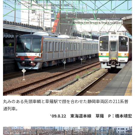
丸みのある先頭車輌と草薙駅で顔を合わせた静岡車両区の211系普
通列車。
‘09.8.22 東海道本線 草薙 P：橋本靖宏