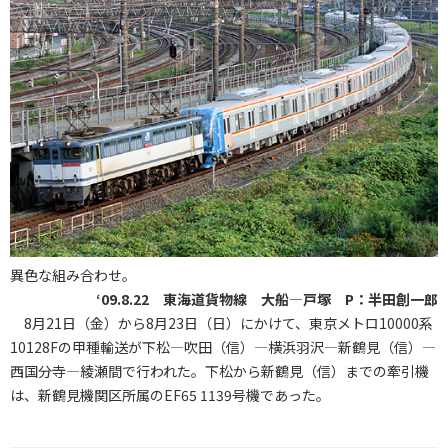
異色な組み合わせ。
‘09.8.22 東海道貨物線 大船―戸塚 P：半田創一郎
8月21日（金）から8月23日（日）にかけて、東京メトロ10000系
10128Fの甲種輸送が下松―吹田（信）―横浜羽沢―新鶴見（信）―
西国分寺―綾瀬間で行われた。下松から新鶴見（信）までの牽引機
は、新鶴見機関区所属のEF65 1139号機であった。