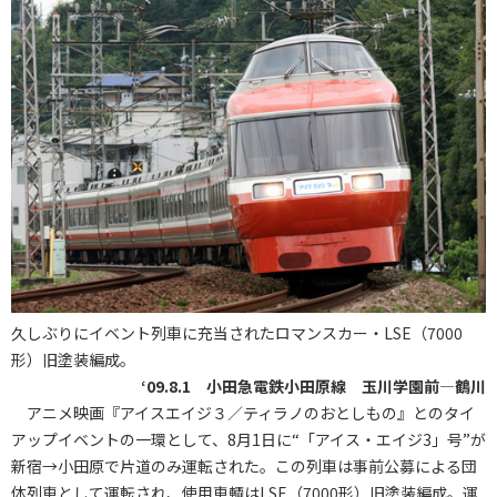
久しぶりにイベント列車に充当されたロマンスカー・LSE（7000
形）旧塗装編成。
‘09.8.1 小田急電鉄小田原線 玉川学園前―鶴川
アニメ映画『アイスエイジ３／ティラノのおとしもの』とのタイ
アップイベントの一環として、8月1日に“「アイス・エイジ3」号”が
新宿→小田原で片道のみ運転された。この列車は事前公募による団
体列車として運転され、使用車輌はLSE（7000形）旧塗装編成。運