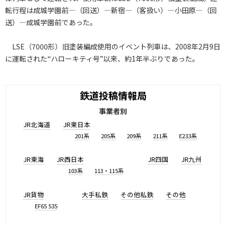
転行程は成城学園前―（回送）―新宿―（客扱い）―小田原―（回
送）―成城学園前であった。
LSE（7000形）旧塗装編成使用のイベント列車は、2008年2月9日
に運転された“ハローキティ号”以来、約1年半ぶりであった。
鉄道投稿情報局
事業者別
JR北海道
JR東日本
201系
205系
209系
211系
E233系
JR東海
JR西日本
JR四国
JR九州
103系
113・115系
JR貨物
大手私鉄
その他私鉄
その他
EF65 535