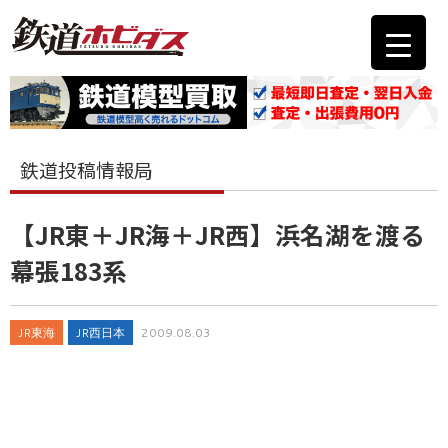
鉄道投稿情報局
【JR東＋JR海＋JR西】浜名湖を渡る
幕張183系
JR東海
JR西日本
2009.08.03