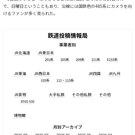
で、日曜日ということもあり、沿線には国鉄色の485系にカメラを向
けるファンが多く見られた。
鉄道投稿情報局
事業者別
JR北海道
JR東日本
201系
205系
209系
211系
E233系
JR東海
JR西日本
JR四国
JR九州
103系
113・115系
JR貨物
大手私鉄
その他私鉄
その他
EF65 535
博物館
月別アーカイブ
2026.08
2026.07
2026.06
2026.05
2026.04