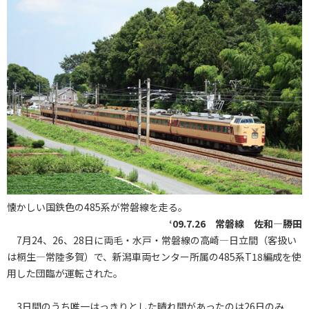
懐かしい国鉄色の485系が常磐線を走る。
‘09.7.26 常磐線 佐和―勝田
7月24、26、28日に両毛・水戸・常磐線の高崎―日立間（客扱い
は桐生―常陸多賀）で、新潟車両センター所属の485系T18編成を使
用した団臨が運転された。
3日間のうち唯一はっきりとした晴れ間があったのは26日のみ