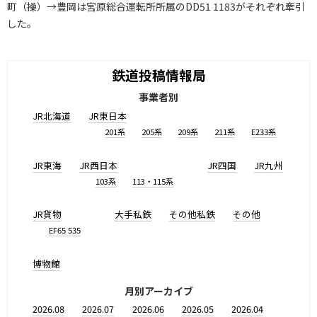
町（操）→豊岡は宮原総合運転所所属のDD51 1183がそれぞれ牽引
した。
鉄道投稿情報局
事業者別
JR北海道
JR東日本
201系
205系
209系
211系
E233系
JR東海
JR西日本
JR四国
JR九州
103系
113・115系
JR貨物
大手私鉄
その他私鉄
その他
EF65 535
博物館
月別アーカイブ
2026.08
2026.07
2026.06
2026.05
2026.04