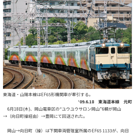
東海道・山陽本線はEF65形機関車が牽引する。
‘09.6.18 東海道本線 元町
6月18日(木)、岡山電車区の“ユウユウサロン岡山”6輌が岡山
→（向日町操経由）→豊岡にて回送された。
岡山→向日町（操）は下関車両管理室所属のEF65 1133が、向日